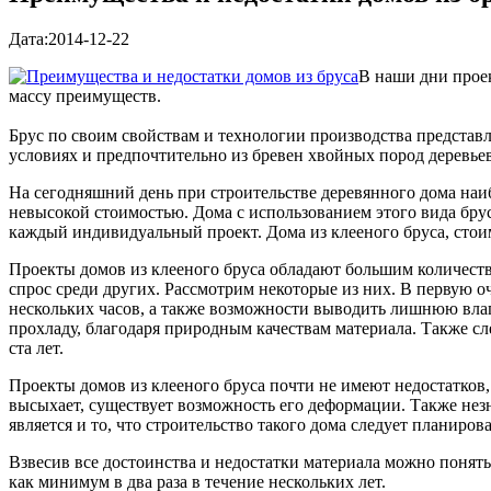
Дата:2014-12-22
В наши дни проек
массу преимуществ.
Брус по своим свойствам и технологии производства представл
условиях и предпочтительно из бревен хвойных пород деревьев
На сегодняшний день при строительстве деревянного дома наиб
невысокой стоимостью. Дома с использованием этого вида брус
каждый индивидуальный проект. Дома из клееного бруса, сто
Проекты домов из клееного бруса обладают большим количеств
спрос среди других. Рассмотрим некоторые из них. В первую оче
нескольких часов, а также возможности выводить лишнюю влагу
прохладу, благодаря природным качествам материала. Также сл
ста лет.
Проекты домов из клееного бруса почти не имеют недостатков, но
высыхает, существует возможность его деформации. Также нез
является и то, что строительство такого дома следует планиров
Взвесив все достоинства и недостатки материала можно понять
как минимум в два раза в течение нескольких лет.