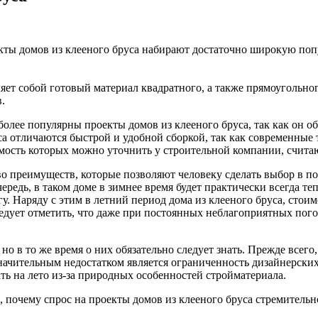
ты домов из клееного бруса набирают достаточно широкую попул
яет собой готовый материал квадратного, а также прямоугольног
.
олее популярны проекты домов из клееного бруса, так как он об
а отличаются быстрой и удобной сборкой, так как современные 
имость которых можно уточнить у строительной компании, счи
о преимуществ, которые позволяют человеку сделать выбор в по
редь, в таком доме в зимнее время будет практически всегда теп
. Наряду с этим в летний период дома из клееного бруса, стои
едует отметить, что даже при постоянных неблагоприятных пого
 в то же время о них обязательно следует знать. Прежде всего, э
начительным недостатком является ограниченность дизайнерских
ать на лето из-за природных особенностей стройматериала.
, почему спрос на проекты домов из клееного бруса стремитель