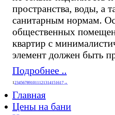
пространства, воды, а 
санитарным нормам. Ос
общественных помещени
квартир с минималисти
элемент должен быть пр
Подробнее ..
1
2
3
4
5
6
7
8
9
10
11
12
13
14
15
16
17
→
Главная
Цены на бани